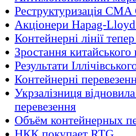
Реструктуризація CM
Акціонери Hapag-Lloyd 
Контейнерні лінії тепе
Зростання китайського
Результати Іллічівськог
Контейнерні перевезенн
Укрзалізниця відновила
перевезення
Объём контейнерных пе
НКК покупает RTG