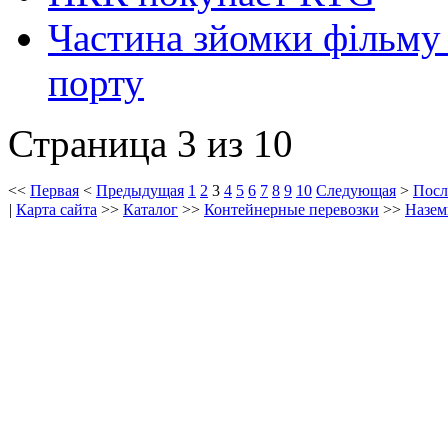
Частина зйомки фільму
порту
Страница 3 из 10
<<
Первая
<
Предыдущая
1
2
3
4
5
6
7
8
9
10
Следующая
>
Посл
|
Карта сайта
>>
Каталог
>>
Контейнерные перевозки
>>
Назем