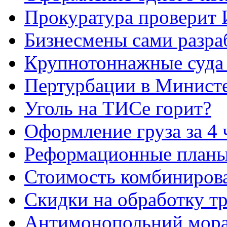
Прокуратура проверит 
Бизнесмены сами разр
Крупнотоннажные суда 
Пертурбации в Минист
Уголь на ТИСе горит?
Оформление груза за 4 
Реформационные план
Стоимость комбиниров
Скидки на обработку т
Антимонопольний морат