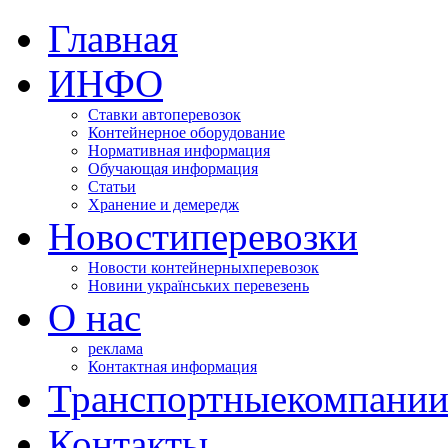
Главная
ИНФО
Ставки автоперевозок
Контейнерное оборудование
Нормативная информация
Обучающая информация
Статьи
Хранение и демередж
Новости
перевозки
Новости контейнерных
перевозок
Новини українських перевезень
О нас
реклама
Контактная информация
Транспортные
компани
Контакты