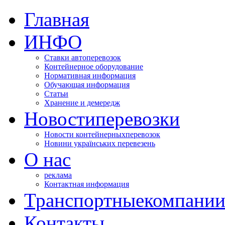
Главная
ИНФО
Ставки автоперевозок
Контейнерное оборудование
Нормативная информация
Обучающая информация
Статьи
Хранение и демередж
Новости
перевозки
Новости контейнерных
перевозок
Новини українських перевезень
О нас
реклама
Контактная информация
Транспортные
компани
Контакты