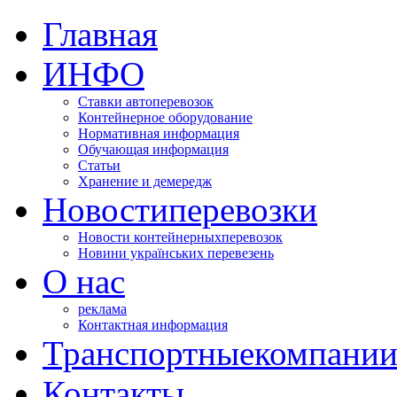
Главная
ИНФО
Ставки автоперевозок
Контейнерное оборудование
Нормативная информация
Обучающая информация
Статьи
Хранение и демередж
Новости
перевозки
Новости контейнерных
перевозок
Новини українських перевезень
О нас
реклама
Контактная информация
Транспортные
компани
Контакты