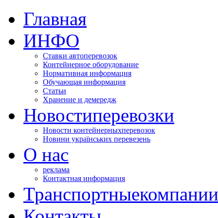
Главная
ИНФО
Ставки автоперевозок
Контейнерное оборудование
Нормативная информация
Обучающая информация
Статьи
Хранение и демередж
Новости
перевозки
Новости контейнерных
перевозок
Новини українських перевезень
О нас
реклама
Контактная информация
Транспортные
компани
Контакты