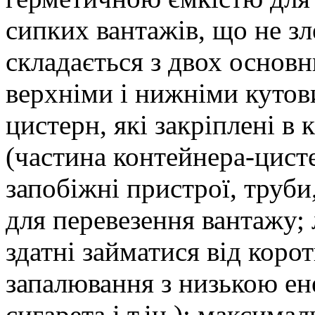
сипких вантажів, що не з
складається з двох основн
верхніми і нижніми кутов
цистерн, які закріплені в 
(частина контейнера-цисте
запобіжні пристрої, труби,
для перевезення вантажу; 
здатні займатися від корот
запалювання з низькою ене
сигарета і т.ін.); максим