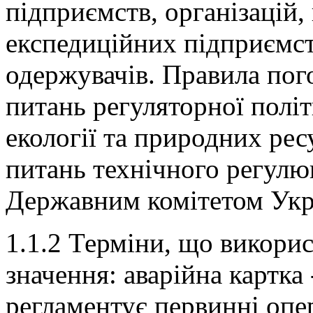
Контейнерные перевозки осуществляются в несколько этапов –
підприємств, організацій,
наземной перевозки (доставки) грузов. Связывающим их элеме
порты. Также порты являются внешней таможенной границей.
експедиційних підприємств
портах происходит целый ряд сложных технологических опера
процессов и формальностей. Прохождение данных операций и 
внутрипортовое экспедирование.
одержувачів. Правила пог
питань регуляторної полі
екології та природних ре
питань технічного регулю
Державним комітетом Укра
1.1.2 Терміни, що викори
значення: аварійна картка
регламентує первинні опер