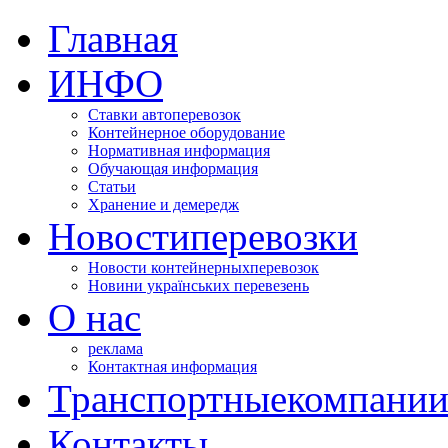
Главная
ИНФО
Ставки автоперевозок
Контейнерное оборудование
Нормативная информация
Обучающая информация
Статьи
Хранение и демередж
Новости
перевозки
Новости контейнерных
перевозок
Новини українських перевезень
О нас
реклама
Контактная информация
Транспортные
компани
Контакты