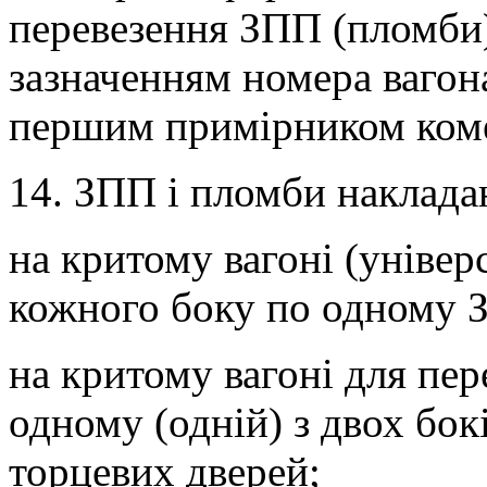
перевезення ЗПП (пломби),
зазначенням номера вагона
першим примірником коме
14. ЗПП і пломби наклада
на критому вагоні (універ
кожного боку по одному З
на критому вагоні для пер
одному (одній) з двох бок
торцевих дверей;