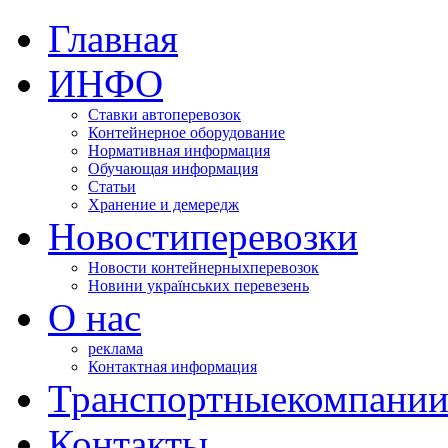
Главная
ИНФО
Ставки автоперевозок
Контейнерное оборудование
Нормативная информация
Обучающая информация
Статьи
Хранение и демередж
Новости
перевозки
Новости контейнерных
перевозок
Новини українських перевезень
О нас
реклама
Контактная информация
Транспортные
компани
Контакты