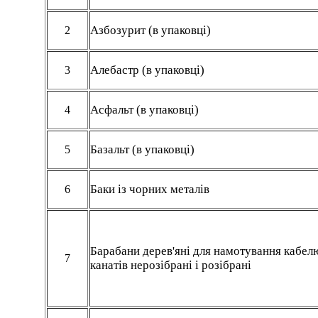
Азбозурит (в упаковці)
2
Алебастр (в упаковці)
3
Асфальт (в упаковці)
4
Базальт (в упаковці)
5
Баки із чорних металів
6
Барабани дерев'яні для намотування кабел
7
канатів нерозібрані і розібрані