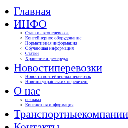
Главная
ИНФО
Ставки автоперевозок
Контейнерное оборудование
Нормативная информация
Обучающая информация
Статьи
Хранение и демередж
Новости
перевозки
Новости контейнерных
перевозок
Новини українських перевезень
О нас
реклама
Контактная информация
Транспортные
компани
Контакты