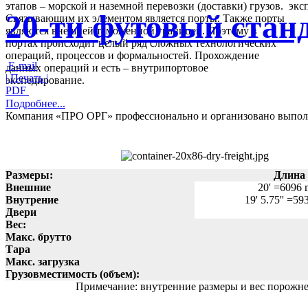
этапов – морской и наземной перевозки (доставки) грузов.
20-ти футовый стан
Связывающим их элементом является порты. Также порты
являются внешней таможенной границей. Поэтому в
портах происходит целый ряд сложных технологических
операций, процессов и формальностей. Прохождение
E-mail
данных операций и есть – внутрипортовое
| Печать |
экспедирование.
PDF
Подробнее...
Компания «ПРО ОРГ» профессионально и организовано выпол
полный комплекс услуг:
- Морские перевозки контейнеров
- Портовое экспедирование.
Экспедирование в порту.
Размеры:
Длина
- Автомобильные контейнерные перевозки
Внешние
20' =6096
- Железнодорожные перевозки контейнеров
Внутрение
19' 5.75'' =5
Двери
Подробнее...
Вес:
Макс. брутто
Осуществим перевозку любых типов контейнеров по территор
Тара
СНГ.
Макс. загрузка
Имеем в наличии любой тип автотранспорта.
Грузовместимость (объем):
Примечание: внутренние размеры и вес порожнег
Подробнее...