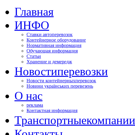
Главная
ИНФО
Ставки автоперевозок
Контейнерное оборудование
Нормативная информация
Обучающая информация
Статьи
Хранение и демередж
Новости
перевозки
Новости контейнерных
перевозок
Новини українських перевезень
О нас
реклама
Контактная информация
Транспортные
компани
Контакты