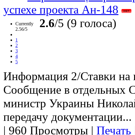
успехе проекта Ан-148
2.6
/5 (9 голоса)
Currently
2.56/5
1
2
3
4
5
Информация 2/Ставки на 
Сообщение в отдельных С
министр Украины Никола
передачу документации...
|
960 Просмотры
|
Печать