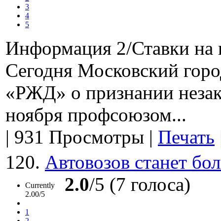
3
4
5
Информация 2/Ставки на 
Сегодня Московский горо
«РЖД» о признании незак
ноября профсоюзом...
|
931 Просмотры
|
Печать
120.
Автовозов станет бо
2.0
/5 (7 голоса)
Currently
2.00/5
1
2