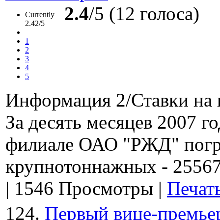
2.4
/5 (12 голоса)
Currently
2.42/5
1
2
3
4
5
Информация 2/Ставки на 
За десять месяцев 2007 го
филиале ОАО "РЖД" погру
крупнотоннажных - 25567
|
1546 Просмотры
|
Печат
124.
Первый вице-премье