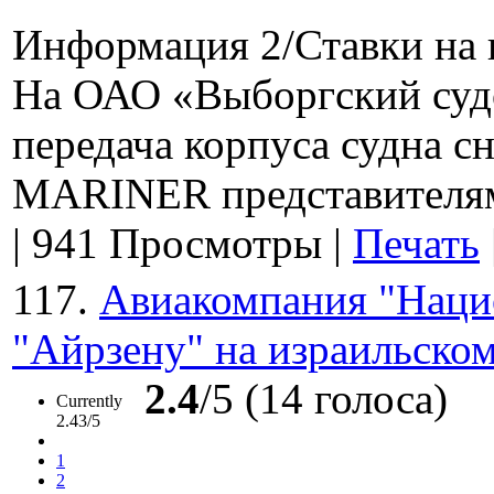
Информация 2/Ставки на 
На ОАО «Выборгский судо
передача корпуса судна 
MARINER представителям
|
941 Просмотры
|
Печать
117.
Авиакомпания "Наци
"Айрзену" на израильско
2.4
/5 (14 голоса)
Currently
2.43/5
1
2