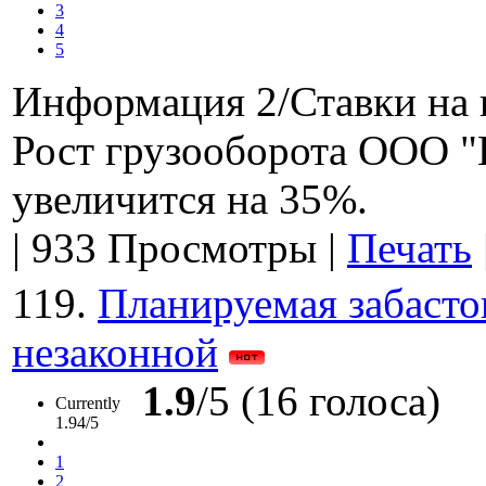
3
4
5
Информация 2/Ставки на 
Рост грузооборота ООО "
увеличится на 35%.
|
933 Просмотры
|
Печать
119.
Планируемая забасто
незаконной
1.9
/5 (16 голоса)
Currently
1.94/5
1
2