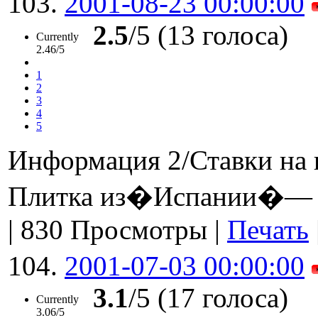
103.
2001-08-23 00:00:00
2.5
/5 (13 голоса)
Currently
2.46/5
1
2
3
4
5
Информация 2/Ставки на 
Плитка из�Испании�— н
|
830 Просмотры
|
Печать
104.
2001-07-03 00:00:00
3.1
/5 (17 голоса)
Currently
3.06/5