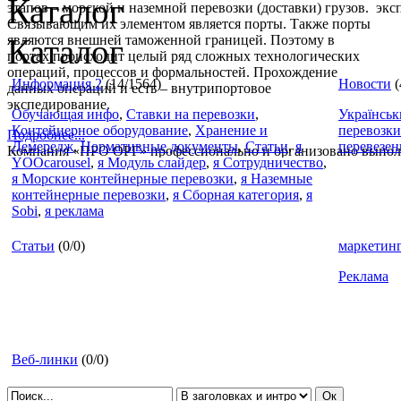
Каталог
этапов – морской и наземной перевозки (доставки) грузов.
Связывающим их элементом является порты. Также порты
являются внешней таможенной границей. Поэтому в
Каталог
портах происходит целый ряд сложных технологических
операций, процессов и формальностей. Прохождение
Информация 2
(14/1564)
Новости
(
данных операций и есть – внутрипортовое
экспедирование.
Обучающая инфо
,
Ставки на перевозки
,
Українськ
Контейнерное оборудование
,
Хранение и
перевозки
Подробнее...
Демередж
,
Нормативные документы
,
Статьи
,
я
перевезен
Компания «ПРО ОРГ» профессионально и организовано выпол
YOOcarousel
,
я Модуль слайдер
,
я Сотрудничество
,
полный комплекс услуг:
я Морские контейнерные перевозки
,
я Наземные
- Морские перевозки контейнеров
контейнерные перевозки
,
я Сборная категория
,
я
- Портовое экспедирование.
Sobi
,
я реклама
Экспедирование в порту.
- Автомобильные контейнерные перевозки
Статьи
(0/0)
маркетин
- Железнодорожные перевозки контейнеров
Реклама
Подробнее...
Осуществим перевозку любых типов контейнеров по территор
СНГ.
Имеем в наличии любой тип автотранспорта.
Веб-линки
(0/0)
Подробнее...