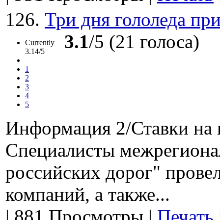
126.
Три дня гололеда пр
3.1
/5 (21 голоса)
Currently
3.14/5
1
2
3
4
5
Информация 2/Ставки на 
Специалисты межрегионал
российских дорог" прове
компаний, а также...
|
881 Просмотры
|
Печать