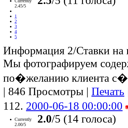
2.5
/5 (11 голоса)
Currently
2.45/5
1
2
3
4
5
Информация 2/Ставки на 
Мы фотографируем содерж
по�желанию клиента с�
|
846 Просмотры
|
Печать
112.
2000-06-18 00:00:00
2.0
/5 (14 голоса)
Currently
2.00/5