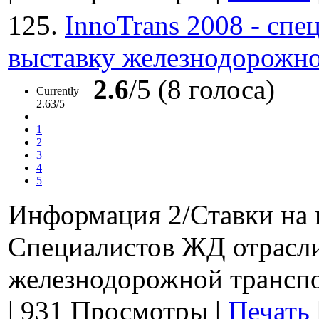
125.
InnoTrans 2008 - сп
выставку железнодорожно
2.6
/5 (8 голоса)
Currently
2.63/5
1
2
3
4
5
Информация 2/Ставки на 
Специалистов ЖД отрасли
железнодорожной транспо
|
931 Просмотры
|
Печать