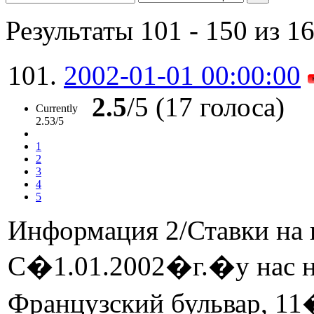
Контейнерные перевозки осуществляются в несколько этапов –
наземной перевозки (доставки) грузов. Связывающим их элеме
Результаты 101 - 150 из 1
порты. Также порты являются внешней таможенной границей.
портах происходит целый ряд сложных технологических опера
процессов и формальностей. Прохождение данных операций и 
внутрипортовое экспедирование.
101.
2002-01-01 00:00:00
2.5
/5 (17 голоса)
Currently
2.53/5
1
2
3
4
5
Информация 2/Ставки на 
C�1.01.2002�г.�у нас но
Французский бульвар, 