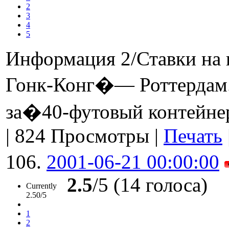
2
3
4
5
Информация 2/Ставки на 
Гонк-Конг�— Роттердам.
за�40-футовый контейне
|
824 Просмотры
|
Печать
106.
2001-06-21 00:00:00
2.5
/5 (14 голоса)
Currently
2.50/5
1
2