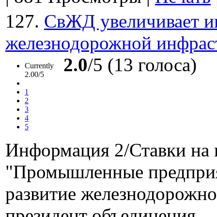
127.
СвЖД увеличивает ин
железнодорожной инфраст
2.0
/5 (13 голоса)
Currently
2.00/5
1
2
3
4
5
Информация 2/Ставки на 
"Промышленные предприят
развитие железнодорожно
президент объединения...