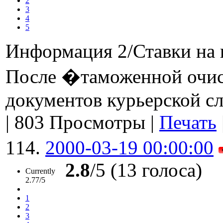
2
3
4
5
Информация 2/Ставки на 
После �таможенной очи
документов курьерской с
|
803 Просмотры
|
Печать
114.
2000-03-19 00:00:00
2.8
/5 (13 голоса)
Currently
2.77/5
1
2
3