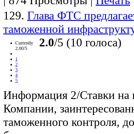
|
874 Просмотры
|
Печать
129.
Глава ФТС предлагае
таможенной инфраструкт
2.0
/5 (10 голоса)
Currently
2.00/5
1
2
3
4
5
Информация 2/Ставки на 
Компании, заинтересова
таможенного контроля, д