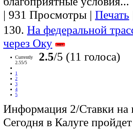
благоприятные условия...
|
931 Просмотры
|
Печать
130.
На федеральной трас
через Оку
2.5
/5 (11 голоса)
Currently
2.55/5
1
2
3
4
5
Информация 2/Ставки на 
Сегодня в Калуге пройде