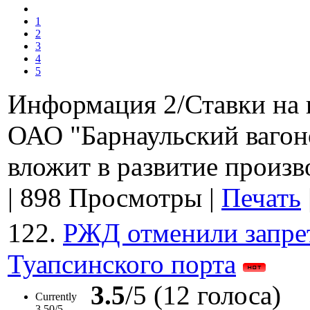
1
2
3
4
5
Информация 2/Ставки на 
ОАО "Барнаульский вагон
вложит в развитие произв
|
898 Просмотры
|
Печать
122.
РЖД отменили запрет
Туапсинского порта
3.5
/5 (12 голоса)
Currently
3.50/5