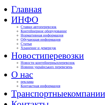
Главная
ИНФО
Ставки автоперевозок
Контейнерное оборудование
Нормативная информация
Обучающая информация
Статьи
Хранение и демередж
Новости
перевозки
Новости контейнерных
перевозок
Новини українських перевезень
О нас
реклама
Контактная информация
Транспортные
компани
Контакты