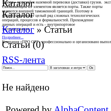
Каталог
этапов – морской и наземной перевозки (доставки) грузов.
Связывающим их элементом является порты. Также порты
являются внешней таможенной границей. Поэтому в
Каталог
портах происходит целый ряд сложных технологических
операций, процессов и формальностей. Прохождение
данных операций и есть – внутрипортовое
Каталог
» Статьи
экспедирование.
Подробнее...
Статьи
(0)
Компания «ПРО ОРГ» профессионально и организовано выпол
полный комплекс услуг:
- Морские перевозки контейнеров
- Портовое экспедирование.
RSS-лента
Экспедирование в порту.
- Автомобильные контейнерные перевозки
- Железнодорожные перевозки контейнеров
Подробнее...
Не найдено
Осуществим перевозку любых типов контейнеров по территор
СНГ.
Имеем в наличии любой тип автотранспорта.
Подробнее...
Powered by
AlphaContent