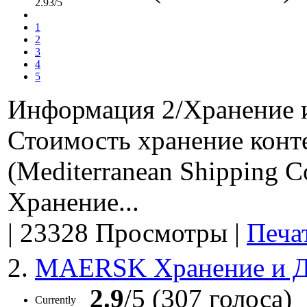
Контейнерные перевозки осуществляются в несколько этапов –
2.93/5
наземной перевозки (доставки) грузов. Связывающим их элеме
порты. Также порты являются внешней таможенной границей.
1
портах происходит целый ряд сложных технологических опера
2
процессов и формальностей. Прохождение данных операций и 
3
внутрипортовое экспедирование.
4
5
Информация 2/Хранение 
Стоимость хранение кон
(Mediterranean Shipping
Хранение...
|
23328 Просмотры
|
Печа
2.
MAERSK Хранение и 
2.9
/5 (307 голоса)
Currently