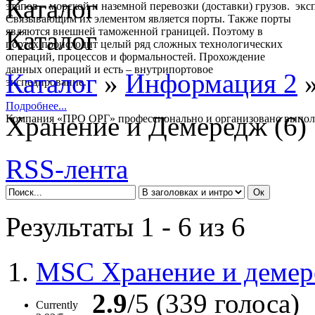
Каталог
этапов – морской и наземной перевозки (доставки) грузов.
Связывающим их элементом является порты. Также порты
являются внешней таможенной границей. Поэтому в
Каталог
портах происходит целый ряд сложных технологических
операций, процессов и формальностей. Прохождение
данных операций и есть – внутрипортовое
Каталог
»
Информация 2
»
экспедирование.
Подробнее...
Хранение и Демередж
(6)
Компания «ПРО ОРГ» профессионально и организовано выпол
полный комплекс услуг:
- Морские перевозки контейнеров
- Портовое экспедирование.
RSS-лента
Экспедирование в порту.
- Автомобильные контейнерные перевозки
- Железнодорожные перевозки контейнеров
Результаты 1 - 6 из 6
Подробнее...
Осуществим перевозку любых типов контейнеров по территор
СНГ.
1.
MSC Хранение и деме
Имеем в наличии любой тип автотранспорта.
Подробнее...
2.9
/5 (339 голоса)
Currently