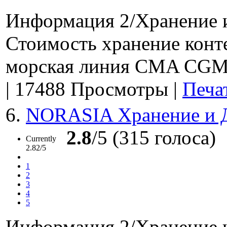
Информация 2/Хранение 
Стоимость хранение кон
морская линия CMA CGM Х
|
17488 Просмотры
|
Печа
6.
NORASIA Хранение и 
2.8
/5 (315 голоса)
Currently
2.82/5
1
2
3
4
5
Информация 2/Хранение 