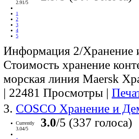
2.91/5
1
2
3
4
5
Информация 2/Хранение 
Стоимость хранение кон
морская линия Maersk Хра
|
22481 Просмотры
|
Печа
3.
COSCO Хранение и Де
3.0
/5 (337 голоса)
Currently
3.04/5