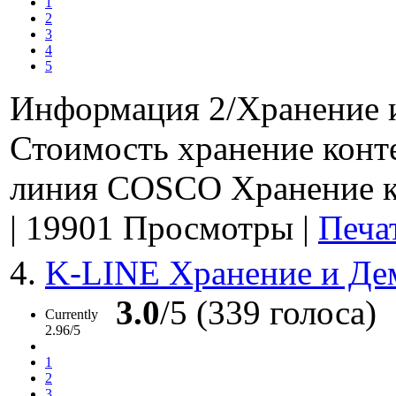
1
2
3
4
5
Информация 2/Хранение 
Стоимость хранение кон
линия COSCO Хранение ко
|
19901 Просмотры
|
Печа
4.
K-LINE Хранение и Де
3.0
/5 (339 голоса)
Currently
2.96/5
1
2
3