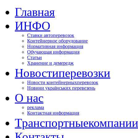
Главная
ИНФО
Ставки автоперевозок
Контейнерное оборудование
Нормативная информация
Обучающая информация
Статьи
Хранение и демередж
Новости
перевозки
Новости контейнерных
перевозок
Новини українських перевезень
О нас
реклама
Контактная информация
Транспортные
компани
Контакты