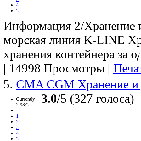
4
5
Информация 2/Хранение 
морская линия K-LINE Хр
хранения контейнера за од
|
14998 Просмотры
|
Печа
5.
CMA CGM Хранение и
3.0
/5 (327 голоса)
Currently
2.98/5
1
2
3
4
5