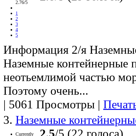
2.76/5
1
2
3
4
5
Информация 2/я Наземные
Наземные контейнерные п
неотьемлимой частью мор
Поэтому очень...
|
5061 Просмотры
|
Печат
3.
Наземные контейнерны
2.5
/5 (22 голоса)
Currently