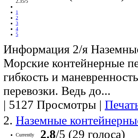
Контейнерные перевозки осуществляются в несколько этапов –
2.35/5
наземной перевозки (доставки) грузов. Связывающим их элеме
порты. Также порты являются внешней таможенной границей.
1
портах происходит целый ряд сложных технологических опера
2
процессов и формальностей. Прохождение данных операций и 
3
внутрипортовое экспедирование.
4
5
Информация 2/я Наземные
Морские контейнерные пе
гибкость и маневренност
перевозки. Ведь до...
|
5127 Просмотры
|
Печат
2.
Наземные контейнерны
2.8
/5 (29 голоса)
Currently