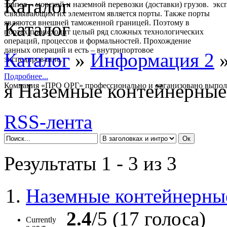
Каталог
этапов – морской и наземной перевозки (доставки) грузов.
Связывающим их элементом является порты. Также порты
являются внешней таможенной границей. Поэтому в
Каталог
портах происходит целый ряд сложных технологических
операций, процессов и формальностей. Прохождение
данных операций и есть – внутрипортовое
Каталог
»
Информация 2
»
экспедирование.
Подробнее...
я Наземные контейнерные
Компания «ПРО ОРГ» профессионально и организовано выпол
полный комплекс услуг:
- Морские перевозки контейнеров
- Портовое экспедирование.
RSS-лента
Экспедирование в порту.
- Автомобильные контейнерные перевозки
- Железнодорожные перевозки контейнеров
Результаты 1 - 3 из 3
Подробнее...
Осуществим перевозку любых типов контейнеров по территор
СНГ.
1.
Наземные контейнерны
Имеем в наличии любой тип автотранспорта.
Подробнее...
2.4
/5 (17 голоса)
Currently