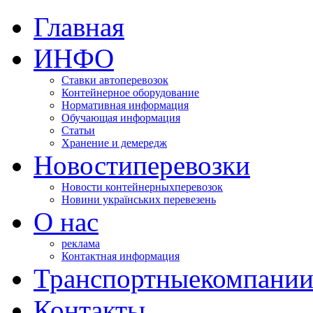
Главная
ИНФО
Ставки автоперевозок
Контейнерное оборудование
Нормативная информация
Обучающая информация
Статьи
Хранение и демередж
Новости
перевозки
Новости контейнерных
перевозок
Новини українських перевезень
О нас
реклама
Контактная информация
Транспортные
компани
Контакты